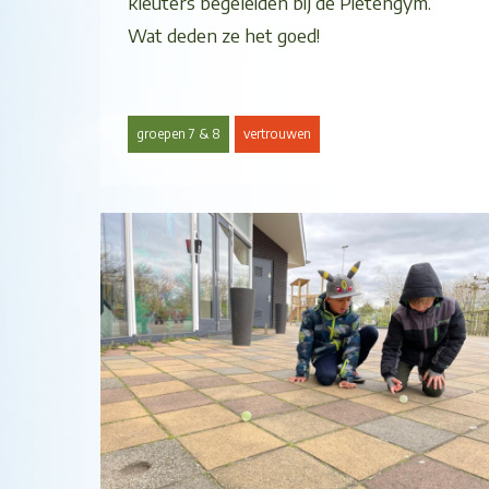
kleuters begeleiden bij de Pietengym.
Wat deden ze het goed!
groepen 7 & 8
vertrouwen