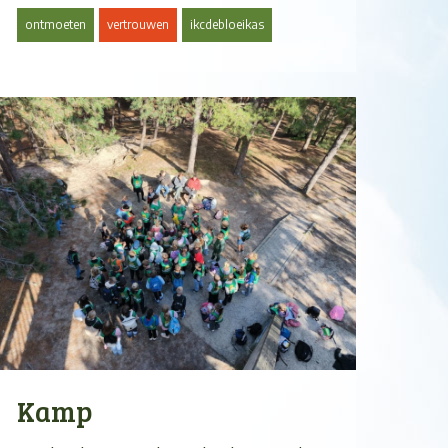
ontmoeten
vertrouwen
ikcdebloeikas
Kamp