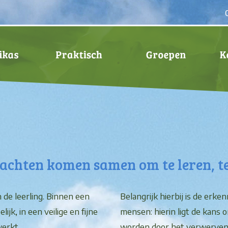
rachten komen samen om te leren, te
 de leerling. Binnen een
Belangrijk hierbij is de erk
k, in een veilige en fijne
mensen: hierin ligt de kans 
werkt.
worden door het verwerven 