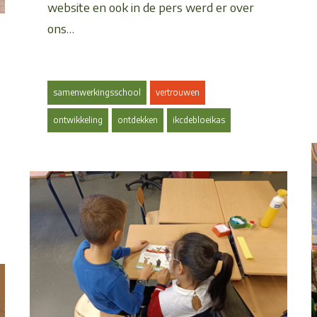
website en ook in de pers werd er over
ons…
samenwerkingsschool
vertrouwen
ontwikkeling
ontdekken
ikcdebloeikas