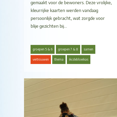
gemaakt voor de bewoners. Deze vrolijke,
kleurrijke kaarten werden vandaag
persoonlijk gebracht, wat zorgde voor
blije gezichten bij…
groepen 5 & 6
groepen 7 & 8
samen
vertrouwen
thema
ikcdebloeikas