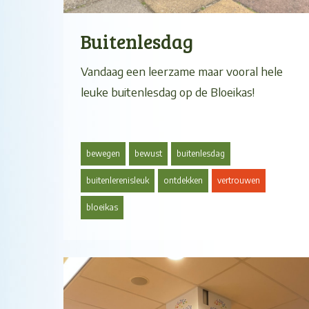
Buitenlesdag
Vandaag een leerzame maar vooral hele
leuke buitenlesdag op de Bloeikas!
bewegen
bewust
buitenlesdag
buitenlerenisleuk
ontdekken
vertrouwen
bloeikas