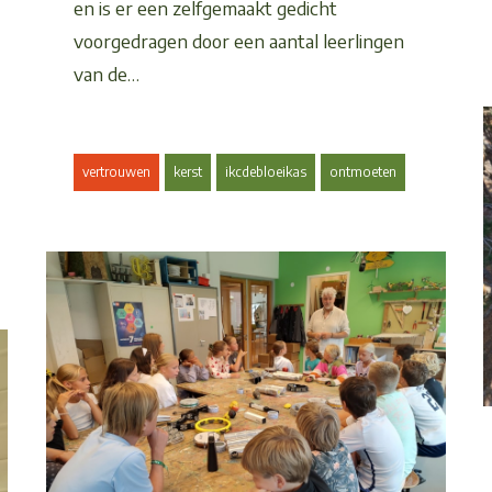
en is er een zelfgemaakt gedicht
voorgedragen door een aantal leerlingen
van de…
vertrouwen
kerst
ikcdebloeikas
ontmoeten